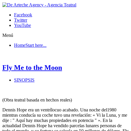
Facebook
Twitter
YouTube
Menú
Home
Start here...
Fly Me to the Moon
SINOPSIS
(Obra teatral basada en hechos reales)
Dennis Hope era un ventrílocuo acabado. Una noche del1980
mientras conducía su coche tuvo una revelación: « Vi la Luna, y me
dije : " Aquí hay muchas propiedades en potencia " ». En la
actualidad Dennis Hope ha vendido parcelas lunares personas de
todo el mundo, y su fortuna se calcula en 50 millones de dólares. Fly