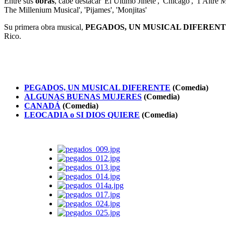
Entre sus
obras
, cabe destacar 'El Último Jinete', 'Chicago', '1 Altre
The Millenium Musical', 'Pijames', 'Monjitas'
Su primera obra musical,
PEGADOS, UN MUSICAL DIFEREN
Rico.
PEGADOS, UN MUSICAL DIFERENTE
(Comedia)
ALGUNAS BUENAS MUJERES
(Comedia)
CANADÁ
(Comedia)
LEOCADIA o SI DIOS QUIERE
(Comedia)