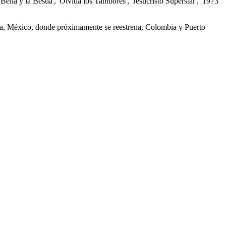
ella y la Bestia', 'Olvida los Tambores', 'Jesucristo Superstar', '1973
ina, México, donde próximamente se reestrena, Colombia y Puerto