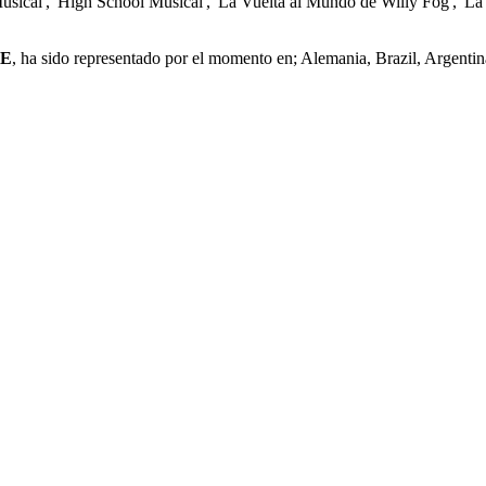
 Musical', 'High School Musical', 'La Vuelta al Mundo de Willy Fog', 'La B
TE
, ha sido representado por el momento en; Alemania, Brazil, Argent