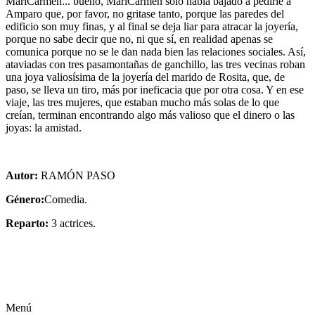
MariCarmen... bueno, MariCarmen sólo había bajado a pedirle a
Amparo que, por favor, no gritase tanto, porque las paredes del
edificio son muy finas, y al final se deja liar para atracar la joyería,
porque no sabe decir que no, ni que sí, en realidad apenas se
comunica porque no se le dan nada bien las relaciones sociales. Así,
ataviadas con tres pasamontañas de ganchillo, las tres vecinas roban
una joya valiosísima de la joyería del marido de Rosita, que, de
paso, se lleva un tiro, más por ineficacia que por otra cosa. Y en ese
viaje, las tres mujeres, que estaban mucho más solas de lo que
creían, terminan encontrando algo más valioso que el dinero o las
joyas: la amistad.
Autor:
RAMÓN PASO
Género:
Comedia.
Reparto:
3 actrices.
Menú