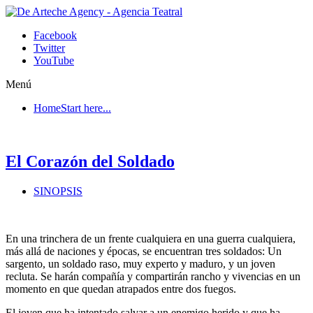
Facebook
Twitter
YouTube
Menú
Home
Start here...
El Corazón del Soldado
SINOPSIS
En una trinchera de un frente cualquiera en una guerra cualquiera,
más allá de naciones y épocas, se encuentran tres soldados: Un
sargento, un soldado raso, muy experto y maduro, y un joven
recluta. Se harán compañía y compartirán rancho y vivencias en un
momento en que quedan atrapados entre dos fuegos.
El joven que ha intentado salvar a un enemigo herido y que ha