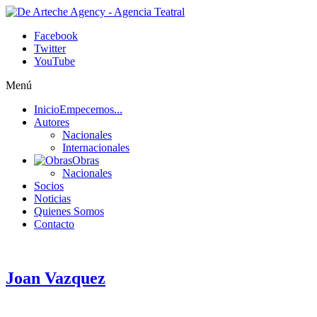
Facebook
Twitter
YouTube
Menú
Inicio
Empecemos...
Autores
Nacionales
Internacionales
Obras
Nacionales
Socios
Noticias
Quienes Somos
Contacto
Joan Vazquez