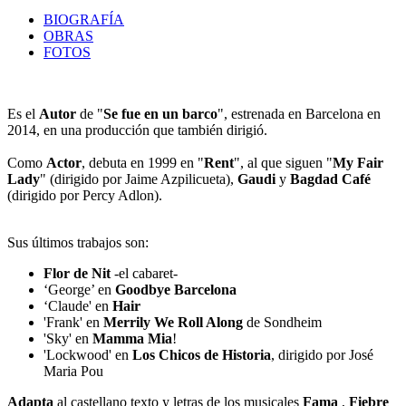
BIOGRAFÍA
OBRAS
FOTOS
Es el
Autor
de "
Se fue en un barco
", estrenada en Barcelona en
2014, en una producción que también dirigió.
Como
Actor
, debuta en 1999 en "
Rent
", al que siguen "
My Fair
Lady
" (dirigido por Jaime Azpilicueta),
Gaudi
y
Bagdad Café
(dirigido por Percy Adlon).
Sus últimos trabajos son:
Flor de Nit
-el cabaret-
‘George’ en
Goodbye Barcelona
‘Claude' en
Hair
'Frank' en
Merrily We Roll Along
de Sondheim
'Sky' en
Mamma Mia
!
'Lockwood' en
Los Chicos de Historia
, dirigido por José
Maria Pou
Adapta
al castellano texto y letras de los musicales
Fama
,
Fiebre