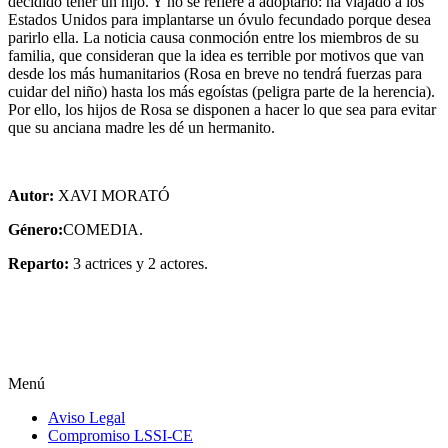
decidido tener un hijo. Y no se refiere a adoptarlo: ha viajado a los
Estados Unidos para implantarse un óvulo fecundado porque desea
parirlo ella. La noticia causa conmoción entre los miembros de su
familia, que consideran que la idea es terrible por motivos que van
desde los más humanitarios (Rosa en breve no tendrá fuerzas para
cuidar del niño) hasta los más egoístas (peligra parte de la herencia).
Por ello, los hijos de Rosa se disponen a hacer lo que sea para evitar
que su anciana madre les dé un hermanito.
Autor:
XAVI MORATÓ
Género:
COMEDIA.
Reparto:
3 actrices y 2 actores.
Menú
Aviso Legal
Compromiso LSSI-CE