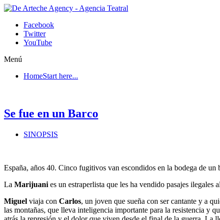
Facebook
Twitter
YouTube
Menú
Home
Start here...
Se fue en un Barco
SINOPSIS
España, años 40. Cinco fugitivos van escondidos en la bodega de un 
La
Marijuani
es un estraperlista que les ha vendido pasajes ilegales 
Miguel
viaja con
Carlos
, un joven que sueña con ser cantante y a qu
las montañas, que lleva inteligencia importante para la resistencia y 
atrás la represión y el dolor que viven desde el final de la guerra. La 