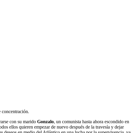
e concentración.
rarse con su marido
Gonzalo
, un comunista hasta ahora escondido en
 Todos ellos quieren empezar de nuevo después de la travesía y dejar
 sus deseos en medio del Atlántico en una lucha por la supervivencia, ya