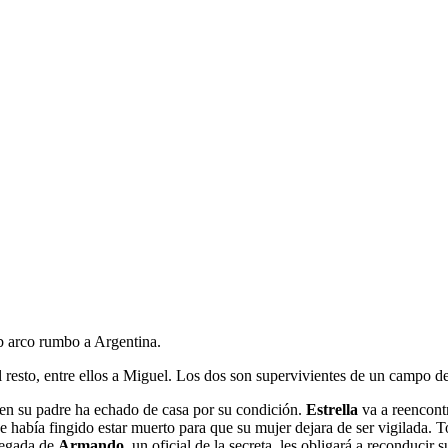
b arco rumbo a Argentina.
al resto, entre ellos a Miguel. Los dos son supervivientes de un campo d
ien su padre ha echado de casa por su condición.
Estrella
va a reencont
que había fingido estar muerto para que su mujer dejara de ser vigilada.
llegada de
Armando
, un oficial de la secreta, les obligará a reconducir