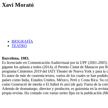
Xavi Morató
BIOGRAFÍA
TEATRO
Barcelona, 1983.
Es licenciado en Comunicación Audiovisual por la UPF (2001-2005) y t
gigante los aplasta a todos (2014), el Premio Ciutat de Manacor po
programa Cimientos 2019 del IATI Theater de Nueva York y para la co
Es autor de más de cuarenta textos, varios de los cuales se han podid
países como Italia, Estados Unidos, México, Perú y Costa Rica. Su co
como Generació de merda o El futbol és així (de gai). Fuera de la co
Además de dramaturgo, director y productor, es guionista en la revi
propia revista. Ha contado con varias series fijas en la publicación (