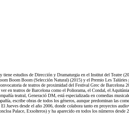
iene estudios de Dirección y Dramaturgia en el Institut del Teatre (2
r Boom Boom Boom (Selección Natural) (2015) y el Premio Les Talúries 
nvocatoria de teatros de proximidad del Festival Grec de Barcelona 2
o ver en teatros de Barcelona como el Poliorama, el Condal, el Aquitàn
mpañía teatral, Generació DM, está especializada en comedias musicale
mpañía, escribe obras de todos los géneros, aunque predominan las comed
sta El Jueves desde el año 2006, donde colabora tanto en proyectos au
Moncloa Palace, Exsolteros) y ha aparecido en todos los números desde 2