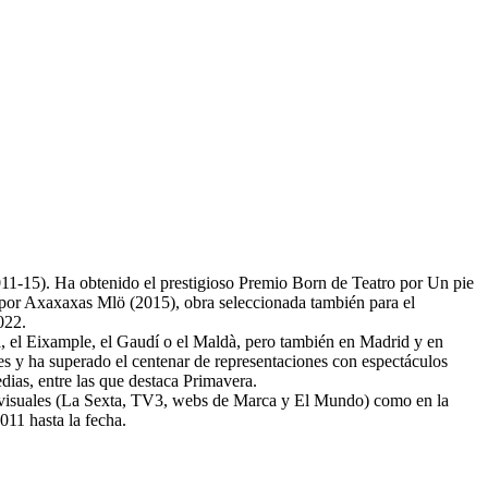
011-15). Ha obtenido el prestigioso Premio Born de Teatro por Un pie
por Axaxaxas Mlö (2015), obra seleccionada también para el
022.
ia, el Eixample, el Gaudí o el Maldà, pero también en Madrid y en
s y ha superado el centenar de representaciones con espectáculos
ias, entre las que destaca Primavera.
diovisuales (La Sexta, TV3, webs de Marca y El Mundo) como en la
011 hasta la fecha.